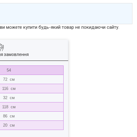
р ви можете купити будь-який товар не покидаючи сайту.
ля замовлення
54
72 см
116 см
32 см
118 см
86 см
20 см