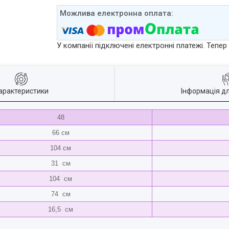
У компанії підключені електронні платежі. Тепе
арактеристики
Інформація д
48
66 см
104 см
31 см
104 см
74 см
16,5 см