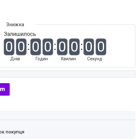
Залишилось
0
0
0
0
0
0
0
0
Днів
Годин
Хвилин
Секунд
ок покупця