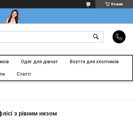
Кошик
иків
Одяг для дівчат
Взуття для хлопчиків
ти
Статті
флісі з рівним низом