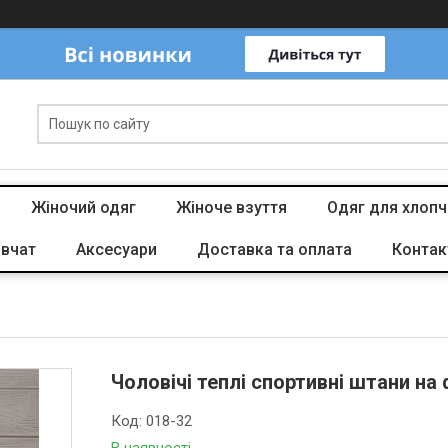
Жіночий одяг
Жіноче взуття
Одяг для хлопч
івчат
Аксесуари
Доставка та оплата
Контак
Чоловічі теплі спортивні штани на 
Код:
018-32