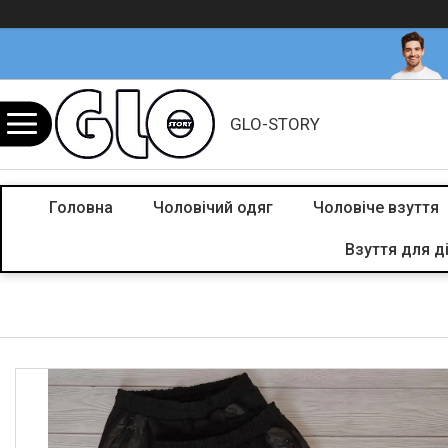
GLO-STORY
Головна
Чоловічий одяг
Чоловіче взуття
Взуття для д