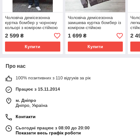
Чоловіча демісезонна
Чоловіча демісезонна
Чоло
куртка бомбер у чорному
замшева куртка бомбер із
легк
кольорі з коміром-стійкою
коміром-стійкою
стій
2 599
1 699
2 4
₴
₴
Купити
Купити
Про нас
100% позитивних з 110 відгуків за рік
Працює з 15.11.2014
м. Дніпро
Дніпро, Україна
Контакти
Сьогодні працює з 08:00 до 20:00
Показати весь графік роботи