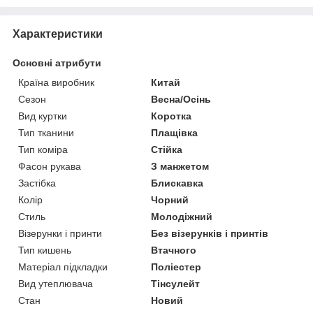
Характеристики
Основні атрибути
Країна виробник
Китай
Сезон
Весна/Осінь
Вид куртки
Коротка
Тип тканини
Плащівка
Тип коміра
Стійка
Фасон рукава
З манжетом
Застібка
Блискавка
Колір
Чорний
Стиль
Молодіжний
Візерунки і принти
Без візерунків і принтів
Тип кишень
Втачного
Матеріал підкладки
Поліестер
Вид утеплювача
Тінсулейт
Стан
Новий