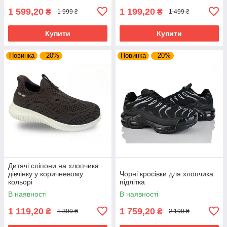
1 599,20
1 199,20
₴
₴
1 999 ₴
1 499 ₴
Купити
Купити
Новинка
–20%
Новинка
–20%
Дитячі сліпони на хлопчика
дівчінку у коричневому
Чорні кросівки для хлопчика
кольорі
підлітка
В наявності
В наявності
1 119,20
1 759,20
₴
₴
1 399 ₴
2 199 ₴