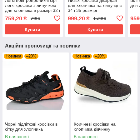
Легкі повітропроникні сірі
Низькі кросівки джердан
Білі
легкі кросівки з липучкою
для хлопчика на липучці в
для 
для хлопчика в розмірі 32 і
34 і 35 розмірі
33
759,20
999,20
959
₴
₴
949 ₴
1 249 ₴
Купити
Купити
Акційні пропозиції та новинки
Новинка
–20%
Новинка
–20%
Чорні підліткові кросівки в
Коичневі кросівки на
сітку для хлопчика
хлопчика дівчинку
В наявності
В наявності