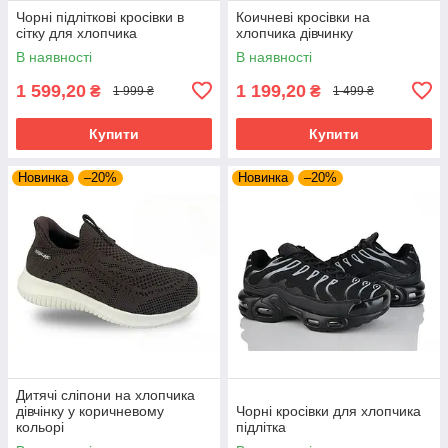
Чорні підліткові кросівки в
Коичневі кросівки на
сітку для хлопчика
хлопчика дівчинку
В наявності
В наявності
1 599,20
1 199,20
₴
₴
1 999 ₴
1 499 ₴
Купити
Купити
Новинка
–20%
Новинка
–20%
Дитячі сліпони на хлопчика
дівчінку у коричневому
Чорні кросівки для хлопчика
кольорі
підлітка