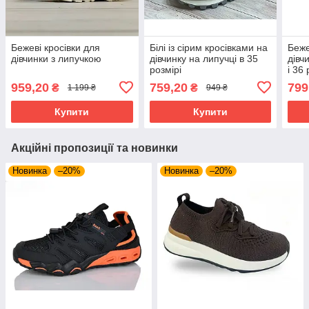
Бежеві кросівки для
Білі із сірим кросівками на
Беже
дівчинки з липучкою
дівчинку на липучці в 35
дівч
розмірі
і 36
коль
959,20
759,20
799
₴
₴
1 199 ₴
949 ₴
Купити
Купити
Акційні пропозиції та новинки
Новинка
–20%
Новинка
–20%