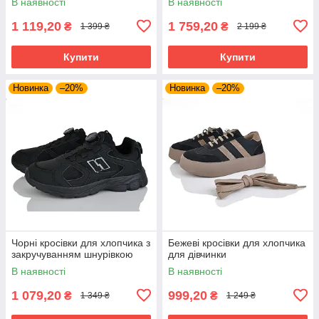
В наявності
В наявності
1 119,20
1 759,20
₴
₴
1 399 ₴
2 199 ₴
Купити
Купити
Новинка
–20%
Новинка
–20%
Чорні кросівки для хлопчика з
Бежеві кросівки для хлопчика
закручуванням шнурівкою
для дівчинки
В наявності
В наявності
1 079,20
999,20
₴
₴
1 349 ₴
1 249 ₴