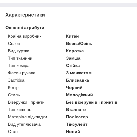
Характеристики
Основні атрибути
Країна виробник
Китай
Сезон
Весна/Осінь
Вид куртки
Коротка
Тип тканини
Замша
Тип коміра
Стійка
Фасон рукава
З манжетом
Застібка
Блискавка
Колір
Чорний
Стиль
Молодіжний
Візерунки і принти
Без візерунків і принтів
Тип кишень
Втачного
Матеріал підкладки
Поліестер
Вид утеплювача
Тінсулейт
Стан
Новий