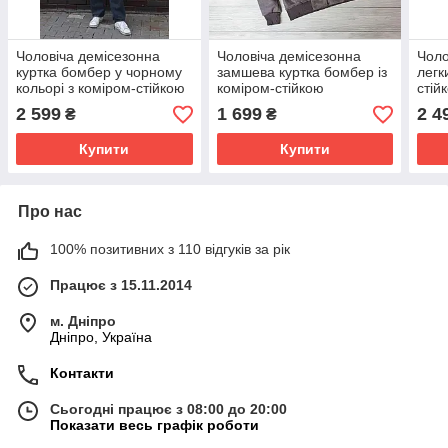
Чоловіча демісезонна
Чоловіча демісезонна
Чоло
куртка бомбер у чорному
замшева куртка бомбер із
легк
кольорі з коміром-стійкою
коміром-стійкою
стій
2 599
1 699
2 4
₴
₴
Купити
Купити
Про нас
100% позитивних з 110 відгуків за рік
Працює з 15.11.2014
м. Дніпро
Дніпро, Україна
Контакти
Сьогодні працює з 08:00 до 20:00
Показати весь графік роботи