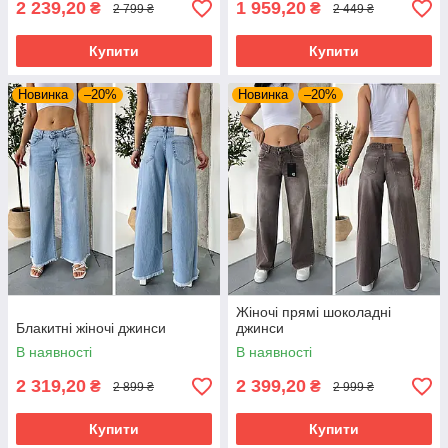
2 239,20
1 959,20
₴
₴
2 799 ₴
2 449 ₴
Купити
Купити
Новинка
–20%
Новинка
–20%
Жіночі прямі шоколадні
Блакитні жіночі джинси
джинси
В наявності
В наявності
2 319,20
2 399,20
₴
₴
2 899 ₴
2 999 ₴
Купити
Купити