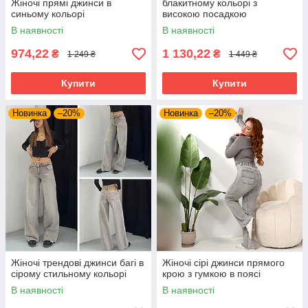
Жіночі прямі джинси в
блакитному кольорі з
синьому кольорі
високою посадкою
В наявності
В наявності
974,22
1 130,22
₴
₴
1 249 ₴
1 449 ₴
Купити
Купити
Новинка
–20%
Новинка
–20%
Жіночі трендові джинси багі в
Жіночі сірі джинси прямого
сірому стильному кольорі
крою з гумкою в поясі
В наявності
В наявності