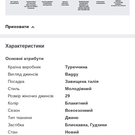
Приховати
Характеристики
Основні атрибути
Країна виробник
Туреччина
Вигляд джинсів
Baggy
Посадка
Завищена талія
Стиль
Молодіжний
Розмір жіночих джинсів
29
Колір
Блакитний
Сезон
Всесезонний
Тип тканини
Джинс
Застібка
Блискавка, Гудзики
Стан
Новий