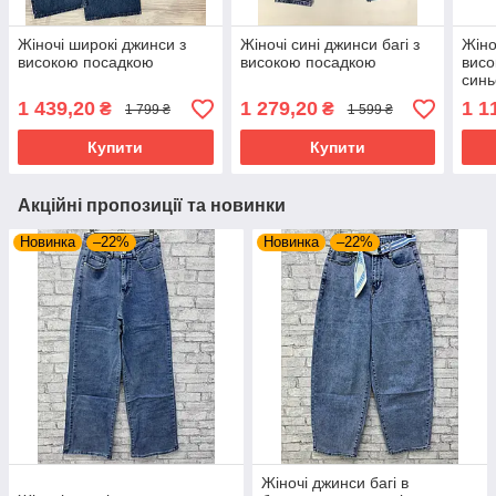
Жіночі широкі джинси з
Жіночі сині джинси багі з
Жіно
високою посадкою
високою посадкою
висо
синь
розм
1 439,20
1 279,20
1 1
₴
₴
1 799 ₴
1 599 ₴
Купити
Купити
Акційні пропозиції та новинки
Новинка
–22%
Новинка
–22%
Жіночі джинси багі в