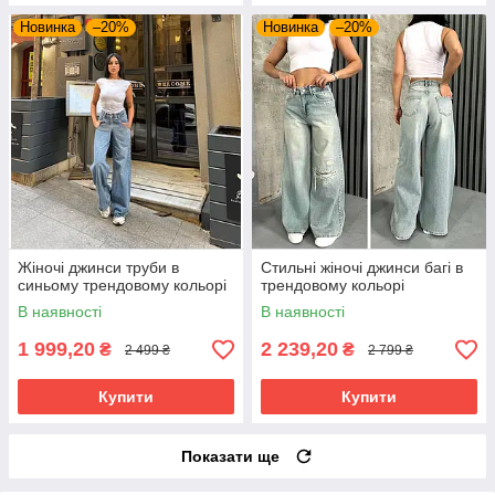
Новинка
–20%
Новинка
–20%
Жіночі джинси труби в
Стильні жіночі джинси багі в
синьому трендовому кольорі
трендовому кольорі
В наявності
В наявності
1 999,20
2 239,20
₴
₴
2 499 ₴
2 799 ₴
Купити
Купити
Показати ще