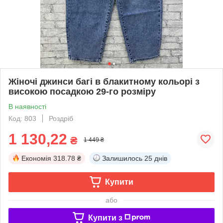
Жіночі джинси багі в блакитному кольорі з
високою посадкою 29-го розміру
В наявності
Код: 803
Роздріб
1 130,22
₴
1 449 ₴
Економія
318.78 ₴
Залишилось
25 днів
Купити
або
Купити з