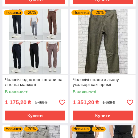
Новинка
–20%
Новинка
–20%
Чоловічі однотонні штани на
Чоловічі штани з льону
літо на манжеті
укольорі хакі прямі
В наявності
В наявності
1 175,20
1 351,20
₴
₴
1 469 ₴
1 689 ₴
Купити
Купити
Новинка
–20%
Новинка
–20%