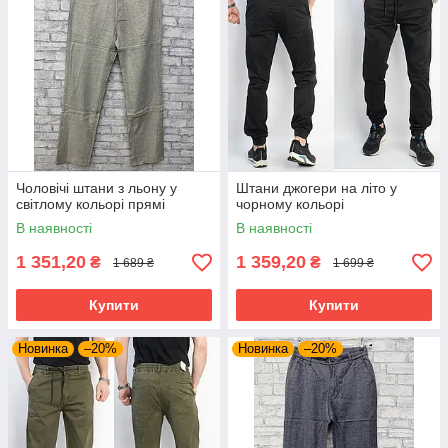
Чоловічі штани з льону у
Штани джогери на літо у
світлому кольорі прямі
чорному кольорі
В наявності
В наявності
1 351,20
1 359,20
₴
₴
1 689 ₴
1 699 ₴
Купити
Купити
Новинка
–20%
Новинка
–20%