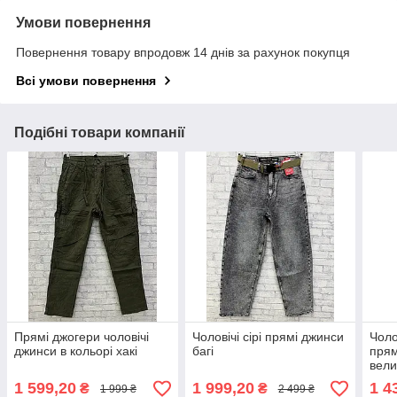
Умови повернення
Повернення товару впродовж 14 днів за рахунок покупця
Всі умови повернення
Подібні товари компанії
Прямі джогери чоловічі
Чоловічі сірі прямі джинси
Чоло
джинси в кольорі хакі
багі
прям
вели
1 599,20
1 999,20
1 4
₴
₴
1 999 ₴
2 499 ₴