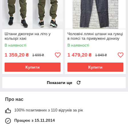
Штани джогери на літо у
Чоловічі лляні штани на гумці
кольорі хакі
в поясі та привужені донизу
В наявності
В наявності
1 359,20
1 479,20
₴
₴
1 699 ₴
1 849 ₴
Купити
Купити
Показати ще
Про нас
100% позитивних з 110 відгуків за рік
Працює з 15.11.2014