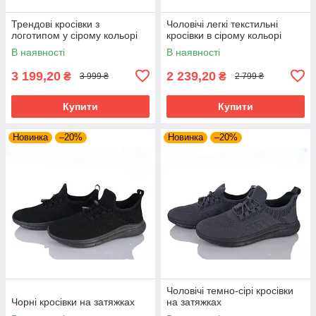
Трендові кросівки з
Чоловічі легкі текстильні
логотипом у сірому кольорі
кросівки в сірому кольорі
В наявності
В наявності
3 199,20
2 239,20
₴
₴
3 999 ₴
2 799 ₴
Купити
Купити
Новинка
–20%
Новинка
–20%
Чоловічі темно-сірі кросівки
Чорні кросівки на затяжках
на затяжках