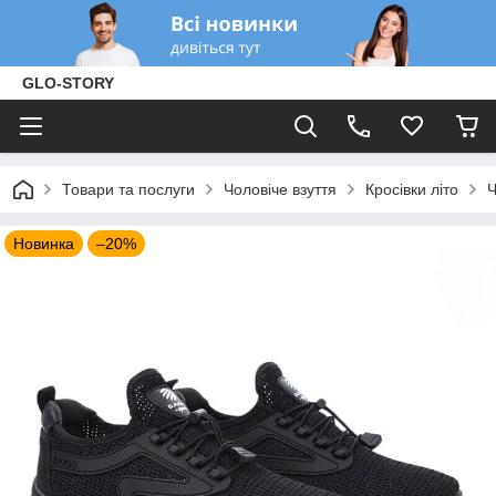
GLO-STORY
Товари та послуги
Чоловіче взуття
Кросівки літо
Ч
Новинка
–20%