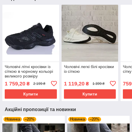
Чоловічі літні кросівки із
Чоловічі легкі білі кросівки
Чолов
сіткою в чорному кольорі
із сіткою
сітку
великого розміру
1 759,20
1 119,20
759
₴
₴
2 199 ₴
1 399 ₴
Купити
Купити
Акційні пропозиції та новинки
Новинка
–20%
Новинка
–20%