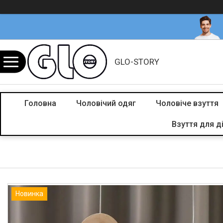
GLO-STORY
Головна
Чоловічий одяг
Чоловіче взуття
Взуття для д
Новинка