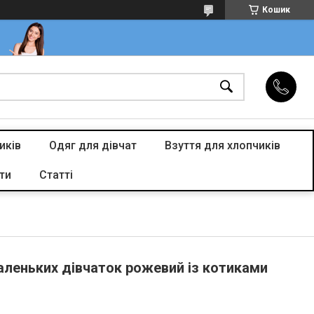
Кошик
иків
Одяг для дівчат
Взуття для хлопчиків
ти
Статті
леньких дівчаток рожевий із котиками