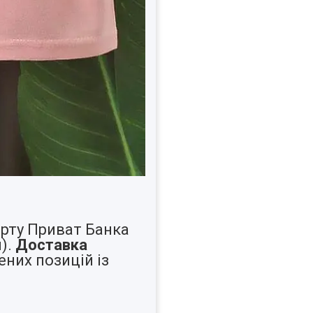
рту Приват Банка
).
Доставка
них позицій із