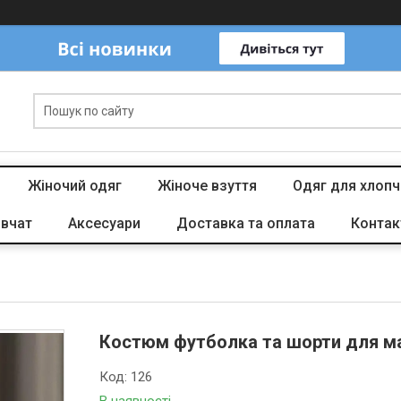
Жіночий одяг
Жіноче взуття
Одяг для хлопч
івчат
Аксесуари
Доставка та оплата
Контак
Костюм футболка та шорти для ма
Код:
126