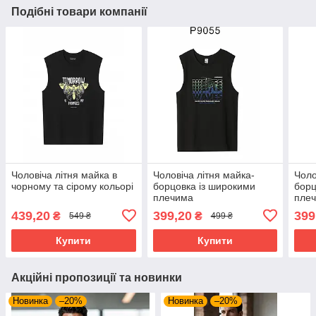
Подібні товари компанії
Чоловіча літня майка в
Чоловіча літня майка-
Чоло
чорному та сірому кольорі
борцовка із широкими
борц
плечима
пле
439,20
399,20
399
₴
₴
549 ₴
499 ₴
Купити
Купити
Акційні пропозиції та новинки
Новинка
–20%
Новинка
–20%