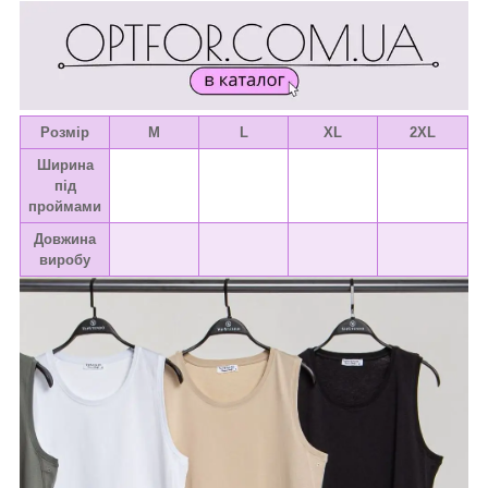
Розмір
M
L
XL
2XL
Ширина
під
проймами
Довжина
виробу