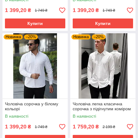
1 399,20
1 399,20
₴
₴
1 749 ₴
1 749 ₴
Купити
Купити
Новинка
–20%
Новинка
–20%
Чоловіча сорочка у білому
Чоловіча легка класична
кольорі
сорочка з підігнутим коміром
В наявності
В наявності
1 399,20
1 759,20
₴
₴
1 749 ₴
2 199 ₴