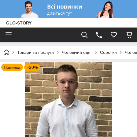
GLO-STORY
Товари та послуги
Чоловічий одяг
Сорочки
Чолов
Новинка
–20%