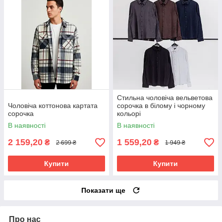
Стильна чоловіча вельветова
Чоловіча коттонова картата
сорочка в білому і чорному
сорочка
кольорі
В наявності
В наявності
2 159,20
1 559,20
₴
₴
2 699 ₴
1 949 ₴
Купити
Купити
Показати ще
Про нас