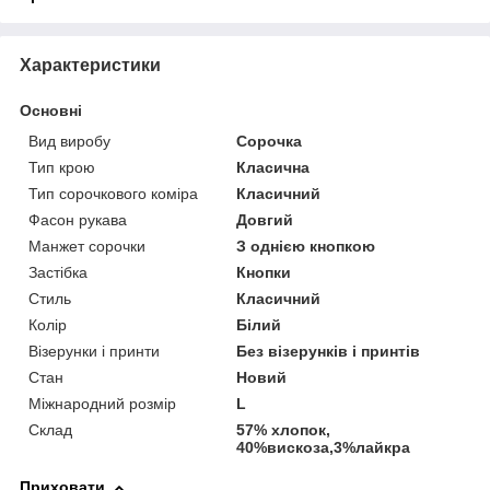
Характеристики
Основні
Вид виробу
Сорочка
Тип крою
Класична
Тип сорочкового коміра
Класичний
Фасон рукава
Довгий
Манжет сорочки
З однією кнопкою
Застібка
Кнопки
Стиль
Класичний
Колір
Білий
Візерунки і принти
Без візерунків і принтів
Стан
Новий
Міжнародний розмір
L
Склад
57% хлопок,
40%вискоза,3%лайкра
Приховати