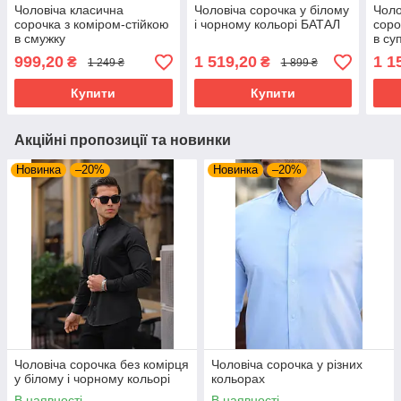
Чоловіча класична
Чоловіча сорочка у білому
Чоло
сорочка з коміром-стійкою
і чорному кольорі БАТАЛ
соро
в смужку
в су
розм
999,20
1 519,20
1 1
₴
₴
1 249 ₴
1 899 ₴
Купити
Купити
Акційні пропозиції та новинки
Новинка
–20%
Новинка
–20%
Чоловіча сорочка без комірця
Чоловіча сорочка у різних
у білому і чорному кольорі
кольорах
В наявності
В наявності