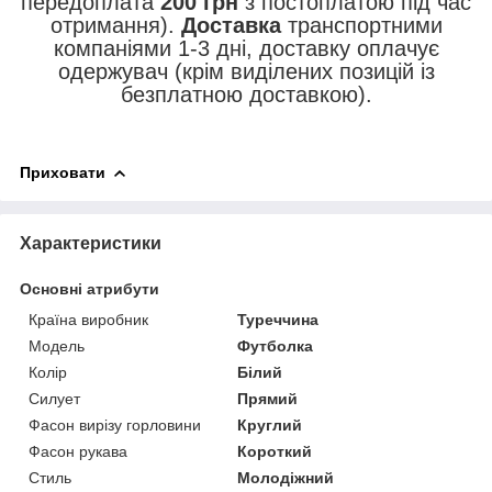
передоплата
200 грн
з постоплатою під час
отримання).
Доставка
транспортними
компаніями 1-3 дні, доставку оплачує
одержувач (крім виділених позицій із
безплатною доставкою).
Приховати
Характеристики
Основні атрибути
Країна виробник
Туреччина
Модель
Футболка
Колір
Білий
Силует
Прямий
Фасон вирізу горловини
Круглий
Фасон рукава
Короткий
Стиль
Молодіжний