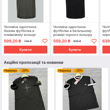
Чоловіча однотонна
Чоловіча однотонна
Чоло
базова футболка в
футболка в батальному
футб
оливковому кольорі
розмірі чорного кольору
чорн
599,20
559,20
639
₴
₴
749 ₴
699 ₴
Купити
Купити
Акційні пропозиції та новинки
Новинка
–20%
Новинка
–20%