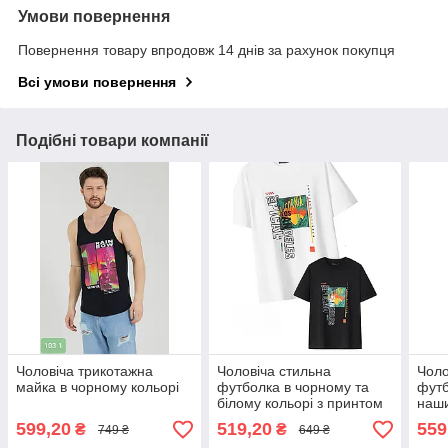
Умови повернення
Повернення товару впродовж 14 днів за рахунок покупця
Всі умови повернення
Подібні товари компанії
Чоловіча трикотажна
Чоловіча стильна
Чоло
майка в чорному кольорі
футболка в чорному та
футб
білому кольорі з принтом
наши
коль
599,20
519,20
559
₴
₴
749 ₴
649 ₴