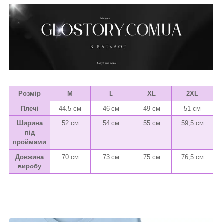
Розмір
M
L
XL
2XL
Плечі
44,5 см
46 см
49 см
51 см
Ширина
52 см
54 см
55 см
59,5 см
під
проймами
Довжина
70 см
73 см
75 см
76,5 см
виробу