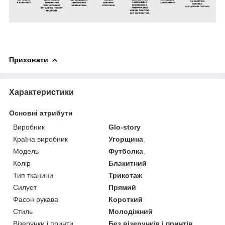
Приховати
Характеристики
Основні атрибути
Виробник
Glo-story
Країна виробник
Угорщина
Модель
Футболка
Колір
Блакитний
Тип тканини
Трикотаж
Силует
Прямий
Фасон рукава
Короткий
Стиль
Молодіжний
Візерунки і принти
Без візерунків і принтів