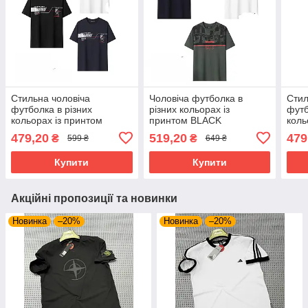
Стильна чоловіча
Чоловіча футболка в
Стил
футболка в різних
різних кольорах із
футб
кольорах із принтом
принтом BLACK
коль
UNLIMITED
ENJ
479,20
519,20
479
₴
₴
599 ₴
649 ₴
Купити
Купити
Акційні пропозиції та новинки
Новинка
–20%
Новинка
–20%