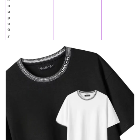
в
и
р
о
б
у