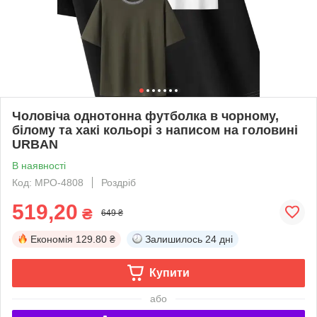
Чоловіча однотонна футболка в чорному,
білому та хакі кольорі з написом на головині
URBAN
В наявності
Код: MPO-4808
Роздріб
519,20
₴
649 ₴
Економія
129.80 ₴
Залишилось
24 дні
Купити
або