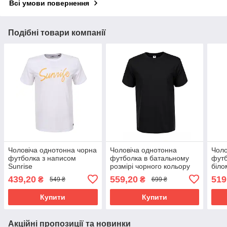
Всі умови повернення
Подібні товари компанії
Чоловіча однотонна чорна
Чоловіча однотонна
Чоло
футболка з написом
футболка в батальному
футб
Sunrise
розмірі чорного кольору
біло
439,20
559,20
519
₴
₴
549 ₴
699 ₴
Купити
Купити
Акційні пропозиції та новинки