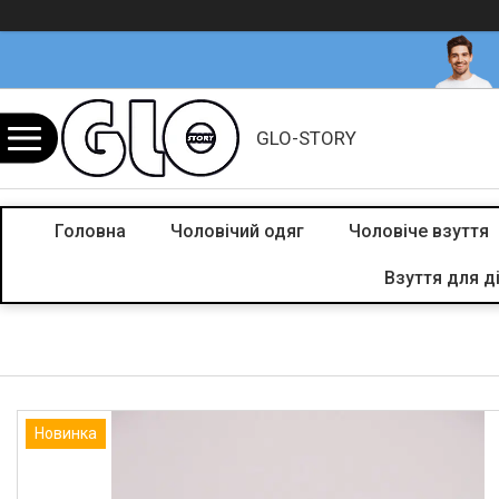
GLO-STORY
Головна
Чоловічий одяг
Чоловіче взуття
Взуття для д
Новинка