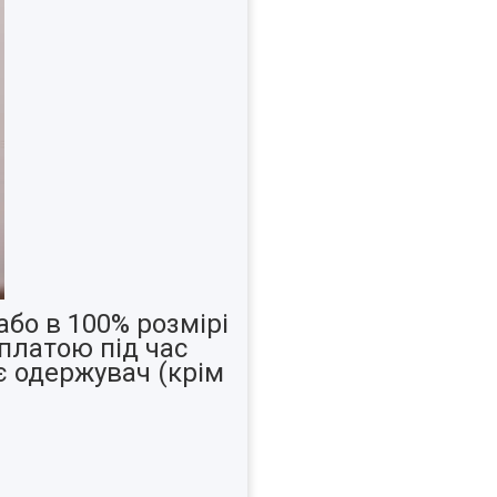
бо в 100% розмірі
латою під час
є одержувач (крім