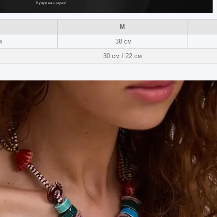
M
м
38 см
30 см / 22 см