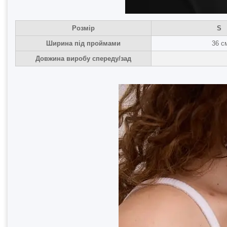
Розмір
S
Ширина під проймами
36 с
Довжина виробу спереду/зад