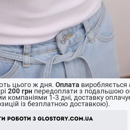
ть цього ж дня.
Оплата
виробляється а
ірі
200 грн
передоплати з подальшою оп
 компаніями 1-3 дні, доставку оплачу
озицій із безплатною доставкою).