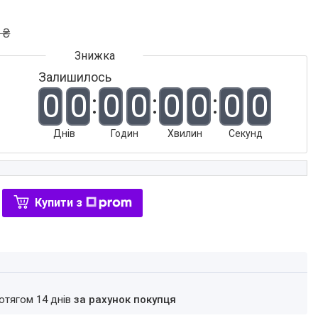
 ₴
Залишилось
0
0
0
0
0
0
0
0
Днів
Годин
Хвилин
Секунд
Купити з
ротягом 14 днів
за рахунок покупця