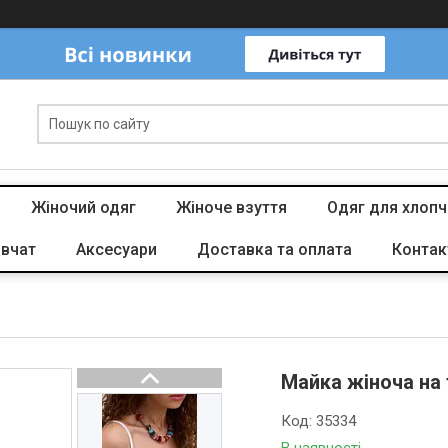
Жіночий одяг
Жіноче взуття
Одяг для хлопч
івчат
Аксесуари
Доставка та оплата
Контак
Майка жіноча на
Код:
35334