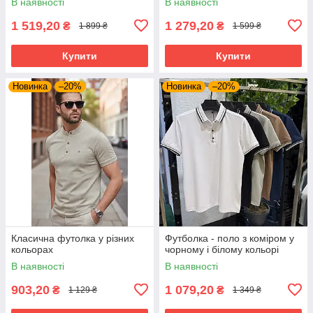
В наявності
В наявності
1 519,20
1 279,20
₴
₴
1 899 ₴
1 599 ₴
Купити
Купити
Новинка
–20%
Новинка
–20%
Класична футолка у різних
Футболка - поло з коміром у
кольорах
чорному і білому кольорі
В наявності
В наявності
903,20
1 079,20
₴
₴
1 129 ₴
1 349 ₴