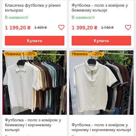
Класична футболка у різних
Футболка - поло з коміром у
кольорах
бежевому кольорі
В наявності
В наявності
1 199,20
1 399,20
₴
₴
1 499 ₴
1 749 ₴
Купити
Купити
Новинка
–20%
Новинка
–20%
Футболка - поло з коміром у
бежевому і корчневому
Футболка - поло з коміром у
кольорі
чорному і корчневому кольорі