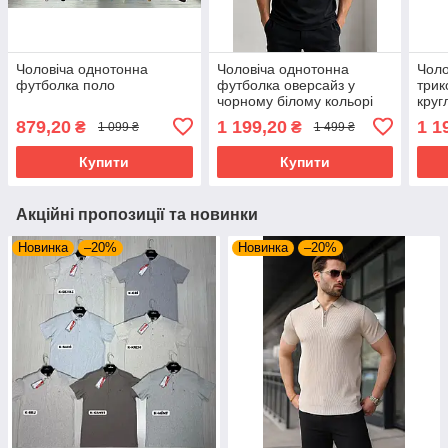
Чоловіча однотонна
Чоловіча однотонна
Чоло
футболка поло
футболка оверсайз у
трик
чорному білому кольорі
круг
879,20
1 199,20
1 1
₴
₴
1 099 ₴
1 499 ₴
Купити
Купити
Акційні пропозиції та новинки
Новинка
–20%
Новинка
–20%