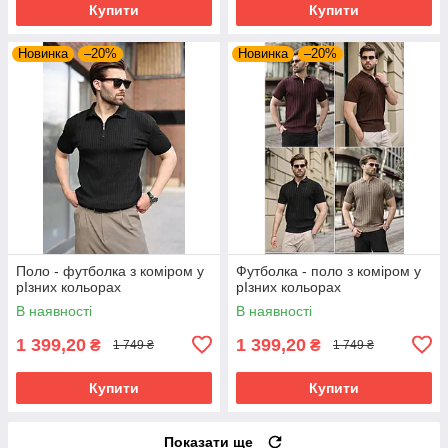
Купити
Купити
Новинка
–20%
Новинка
–20%
Поло - футболка з коміром у
Футболка - поло з коміром у
рІзних кольорах
рІзних кольорах
В наявності
В наявності
1 399,20
1 399,20
₴
₴
1 749 ₴
1 749 ₴
Купити
Купити
Показати ще