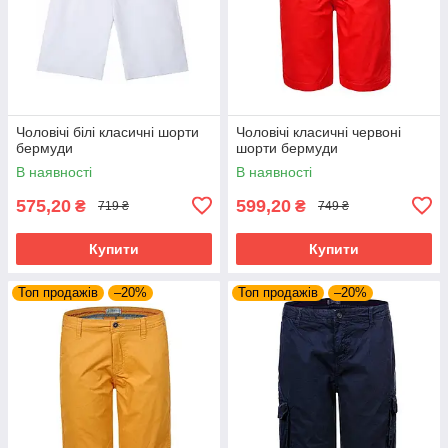
Чоловічі білі класичні шорти
Чоловічі класичні червоні
бермуди
шорти бермуди
В наявності
В наявності
575,20
599,20
₴
₴
719 ₴
749 ₴
Купити
Купити
Топ продажів
–20%
Топ продажів
–20%