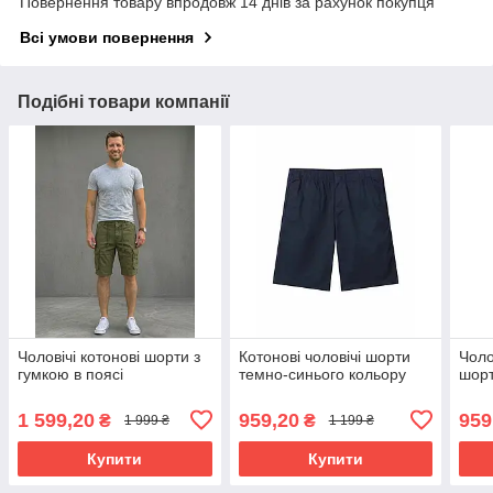
Повернення товару впродовж 14 днів за рахунок покупця
Всі умови повернення
Подібні товари компанії
Чоловічі котонові шорти з
Котонові чоловічі шорти
Чоло
гумкою в поясі
темно-синього кольору
шорт
1 599,20
959,20
959
₴
₴
1 999 ₴
1 199 ₴
Купити
Купити