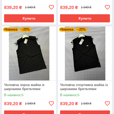
839,20
839,20
₴
₴
1 049 ₴
1 049 ₴
Купити
Купити
Новинка
–20%
Новинка
–20%
Чоловіча чорна майка із
Чоловіча спортивна майка із
широкими бретелями
широкими бретелями
В наявності
В наявності
839,20
839,20
₴
₴
1 049 ₴
1 049 ₴