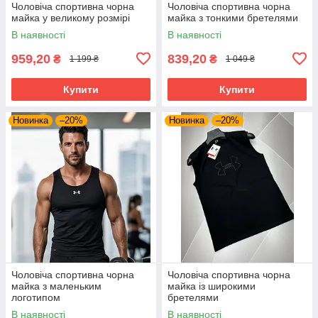
Чоловіча спортивна чорна
Чоловіча спортивна чорна
майка у великому розмірі
майка з тонкими бретелями
В наявності
В наявності
959,20
839,20
₴
₴
1 199 ₴
1 049 ₴
Купити
Купити
Новинка
–20%
Новинка
–20%
Чоловіча спортивна чорна
Чоловіча спортивна чорна
майка з маленьким
майка із широкими
логотипом
бретелями
В наявності
В наявності