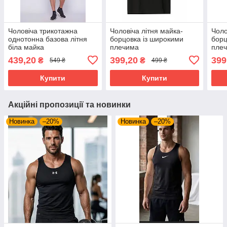
Чоловіча трикотажна
Чоловіча літня майка-
Чоло
однотонна базова літня
борцовка із широкими
борц
біла майка
плечима
пле
439,20
399,20
399
₴
₴
549 ₴
499 ₴
Купити
Купити
Акційні пропозиції та новинки
Новинка
–20%
Новинка
–20%