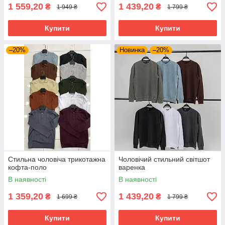
1 559,20
1 439,20
₴
₴
1 949 ₴
1 799 ₴
Купити
Купити
–20%
Новинка
–20%
Стильна чоловіча трикотажна
Чоловічий стильний світшот
кофта-поло
варенка
В наявності
В наявності
1 359,20
1 439,20
₴
₴
1 699 ₴
1 799 ₴
Купити
Купити