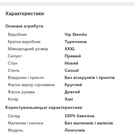
Характеристики
Основні атрибути
Виробник
Vip Stendo
Країна виробник
Туреччина
Міжнародний розмір
XXXL
Силует
Прямий
Стан
Новий
Стиль
Casual
Візерунки і принти
Без візерунків і принтів
Фасон вирізу горловини
Круглий
Фасон рукава
Довгий
Колір
Хакі
Користувальницькі характеристики
Склад
100% бавовна
Малюнки і написи
Без малюнків і написів
Модель
Лонгслив