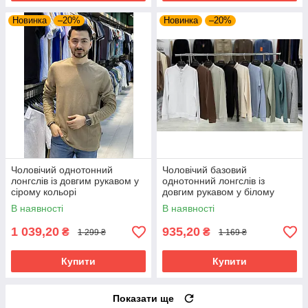
Новинка
–20%
Новинка
–20%
Чоловічий однотонний
Чоловічий базовий
лонгслів із довгим рукавом у
однотонний лонгслів із
сірому кольорі
довгим рукавом у білому
кольорі
В наявності
В наявності
1 039,20
935,20
₴
₴
1 299 ₴
1 169 ₴
Купити
Купити
Показати ще