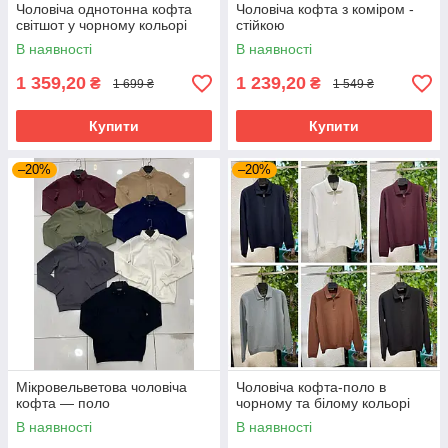
Чоловіча однотонна кофта
Чоловіча кофта з коміром -
світшот у чорному кольорі
стійкою
В наявності
В наявності
1 359,20
1 239,20
₴
₴
1 699 ₴
1 549 ₴
Купити
Купити
–20%
–20%
Мікровельветова чоловіча
Чоловіча кофта-поло в
кофта — поло
чорному та білому кольорі
В наявності
В наявності