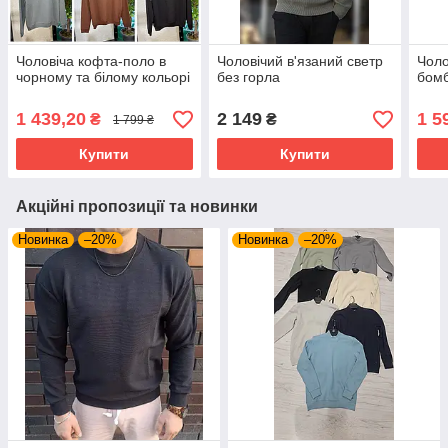
Чоловіча кофта-поло в
Чоловічий в'язаний светр
Чоло
чорному та білому кольорі
без горла
бомб
1 439,20
2 149
1 5
₴
₴
1 799 ₴
Купити
Купити
Акційні пропозиції та новинки
Новинка
–20%
Новинка
–20%