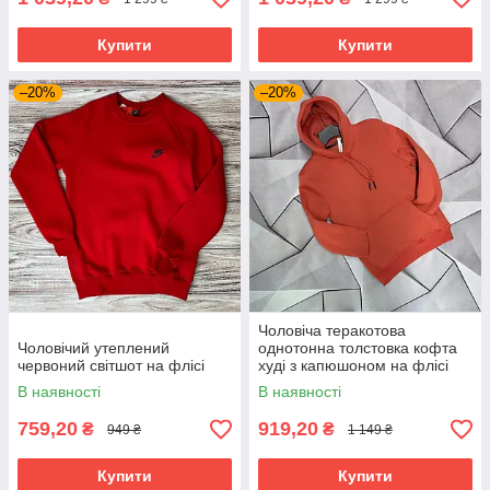
Купити
Купити
–20%
–20%
Чоловіча теракотова
Чоловічий утеплений
однотонна толстовка кофта
червоний світшот на флісі
худі з капюшоном на флісі
В наявності
В наявності
759,20
919,20
₴
₴
949 ₴
1 149 ₴
Купити
Купити