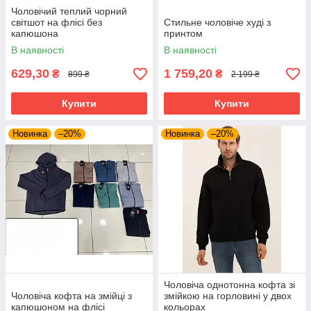
Чоловічий теплий чорний
світшот на флісі без
Стильне чоловіче худі з
капюшона
принтом
В наявності
В наявності
629,30
1 759,20
₴
₴
899 ₴
2 199 ₴
Купити
Купити
Новинка
–20%
Новинка
–20%
Чоловіча однотонна кофта зі
Чоловіча кофта на змійці з
змійкою на горловині у двох
капюшоном на флісі
кольорах