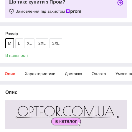
Що таке купити з Пром?
Замовлення під захистом
Розмір
М
L
XL
2XL
3XL
В наявності
Опис
Характеристики
Доставка
Оплата
Умови п
Опис