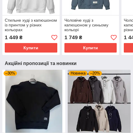
Стильне худі з капюшоном
Чоловіче худі з
Чоло
із принтом у різних
капюшоном у синьому
капю
кольорах
кольорі
різн
1 449
1 749
1 4
₴
₴
Купити
Купити
Акційні пропозиції та новинки
–30%
Новинка
–20%