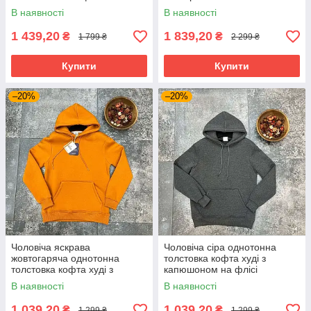
В наявності
В наявності
1 439,20
1 839,20
₴
₴
1 799 ₴
2 299 ₴
Купити
Купити
–20%
–20%
Чоловіча яскрава
Чоловіча сіра однотонна
жовтогаряча однотонна
толстовка кофта худі з
толстовка кофта худі з
капюшоном на флісі
капюшоном на флісі
В наявності
В наявності
1 039,20
1 039,20
₴
₴
1 299 ₴
1 299 ₴