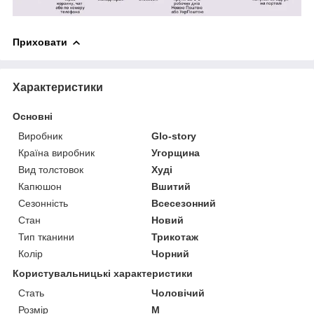
Приховати
Характеристики
Основні
Виробник
Glo-story
Країна виробник
Угорщина
Вид толстовок
Худі
Капюшон
Вшитий
Сезонність
Всесезонний
Стан
Новий
Тип тканини
Трикотаж
Колір
Чорний
Користувальницькі характеристики
Стать
Чоловічий
Розмір
М