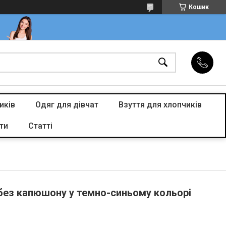
Кошик
иків
Одяг для дівчат
Взуття для хлопчиків
ти
Статті
 без капюшону у темно-синьому кольорі