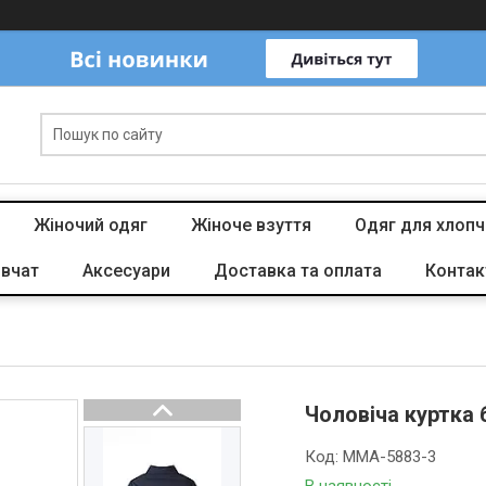
Жіночий одяг
Жіноче взуття
Одяг для хлопч
івчат
Аксесуари
Доставка та оплата
Контак
Чоловіча куртка
Код:
MMA-5883-3