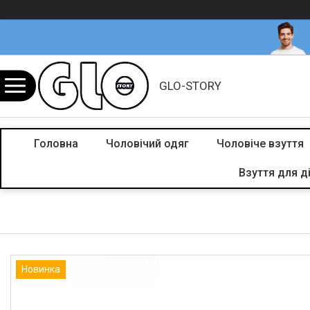
GLO-STORY
Головна
Чоловічий одяг
Чоловіче взуття
Взуття для д
Новинка