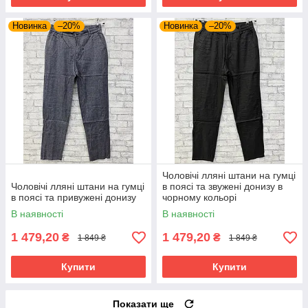
Новинка
–20%
Новинка
–20%
Чоловічі лляні штани на гумці
Чоловічі лляні штани на гумці
в поясі та звужені донизу в
в поясі та привужені донизу
чорному кольорі
В наявності
В наявності
1 479,20
1 479,20
₴
₴
1 849 ₴
1 849 ₴
Купити
Купити
Показати ще