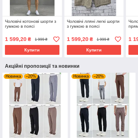
Чоловічі котонові шорти з
Чоловічі лляні легкі шорти
Чоло
гумкою в поясі
з гумкою в поясі
прям
1 599,20
1 599,20
1 1
₴
₴
1 999 ₴
1 999 ₴
Купити
Купити
Акційні пропозиції та новинки
Новинка
–20%
Новинка
–20%