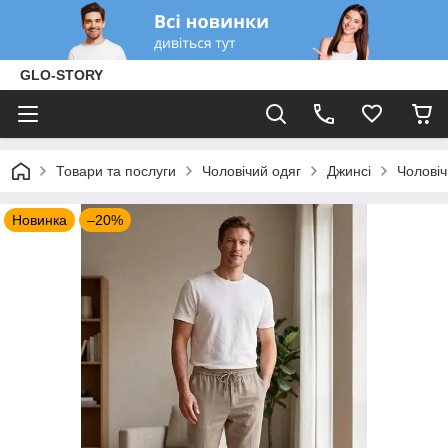
GLO-STORY
Товари та послуги
Чоловічий одяг
Джинсі
Чоловіч
Новинка
–20%