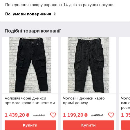
Повернення товару впродовж 14 днів за рахунок покупця
Всі умови повернення
Подібні товари компанії
Чоловічі чорні джинси
Чоловічі джинси карго
Чоло
прямого крою з кишенями
прямі донизу
кише
розм
1 439,20
1 199,20
1 3
₴
₴
1 799 ₴
1 499 ₴
Купити
Купити