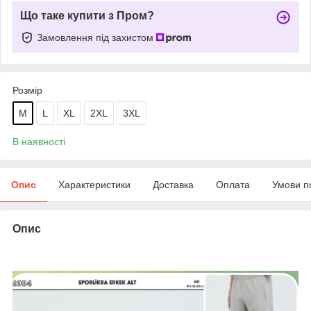
Що таке купити з Пром?
Замовлення під захистом
Розмір
M
L
XL
2XL
3XL
В наявності
Опис
Характеристики
Доставка
Оплата
Умови п
Опис