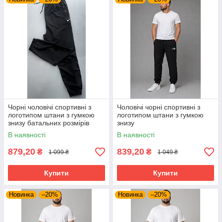
Чорні чоловічі спортивні з
Чоловічі чорні спортивні з
логотипом штани з гумкою
логотипом штани з гумкою
знизу батальних розмірів
знизу
В наявності
В наявності
879,20
839,20
₴
₴
1 099 ₴
1 049 ₴
Купити
Купити
Новинка
–20%
Новинка
–20%