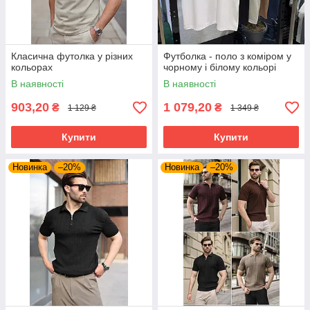
Класична футолка у різних
Футболка - поло з коміром у
кольорах
чорному і білому кольорі
В наявності
В наявності
903,20
1 079,20
₴
₴
1 129 ₴
1 349 ₴
Купити
Купити
Новинка
–20%
Новинка
–20%