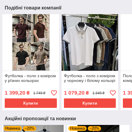
Подібні товари компанії
Футболка - поло з коміром
Футболка - поло з коміром
Поло
у рІзних кольорах
у чорному і білому кольорі
комі
1 399,20
1 079,20
1 3
₴
₴
1 749 ₴
1 349 ₴
Купити
Купити
Акційні пропозиції та новинки
Новинка
–20%
Новинка
–20%