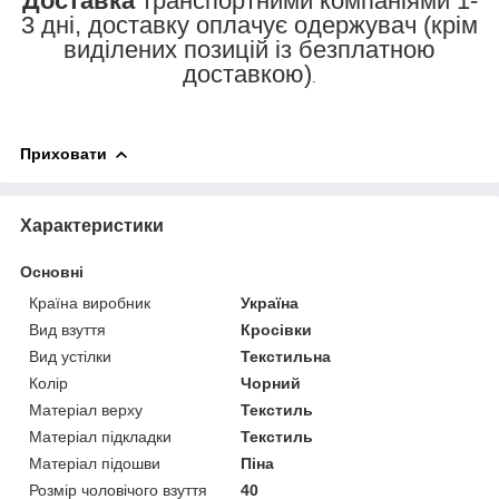
Доставка
транспортними компаніями 1-
3 дні, доставку оплачує одержувач (крім
виділених позицій із безплатною
доставкою)
.
Приховати
Характеристики
Основні
Країна виробник
Україна
Вид взуття
Кросівки
Вид устілки
Текстильна
Колір
Чорний
Матеріал верху
Текстиль
Матеріал підкладки
Текстиль
Матеріал підошви
Піна
Розмір чоловічого взуття
40