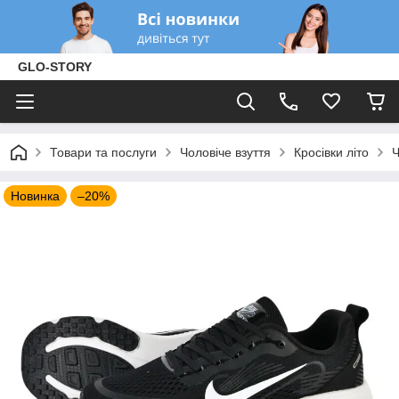
GLO-STORY
Товари та послуги
Чоловіче взуття
Кросівки літо
Ч
Новинка
–20%