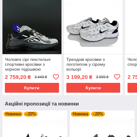
Чоловічі сірі текстильні
Трендові кросівки з
Чоло
спортивні кросівки з
логотипом у сірому
спор
чорною підошвою
кольорі
2 759,20
3 199,20
2 7
₴
₴
3 449 ₴
3 999 ₴
Купити
Купити
Акційні пропозиції та новинки
Новинка
–20%
Новинка
–20%