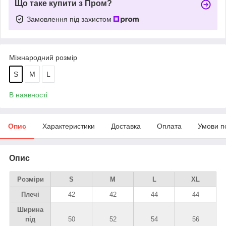
Що таке купити з Пром?
Замовлення під захистом
Міжнародний розмір
S
M
L
В наявності
Опис
Характеристики
Доставка
Оплата
Умови п
Опис
Розміри
S
M
L
XL
Плечі
42
42
44
44
Ширина
під
50
52
54
56