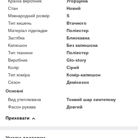
Країна виробник
Угорщина
Стан
Новий
Міжнародний розмір
S
Тип кишень
Втачного
Матеріал підкладки
Поліестер
Застібка
Блискавка
Капюшон
Без капюшона
Тип тканини
Поліестер
Виробник
Glo-story
Колір
Сірий
Тип коміра
Комір-капюшон
Сезон
Демісезон
Основні
Вид утеплювача
Тонкий шар синтепону
Фасон рукава
Довгий
Приховати