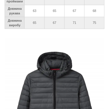
проймами
Довжина
63
65
67
68
рукава
Довжина
65
67
71
75
виробу