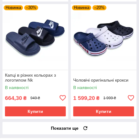
Новинка
–30%
Новинка
–20%
Капці в різних кольорах з
логотипом Nk
Чоловічі оригінальні крокси
В наявності
В наявності
664,30
1 599,20
₴
₴
949 ₴
1 999 ₴
Купити
Купити
Показати ще