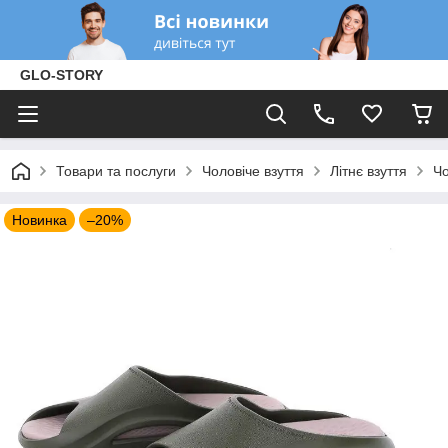
GLO-STORY
Товари та послуги
Чоловіче взуття
Літнє взуття
Чо
Новинка
–20%