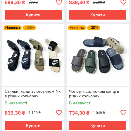
699,30
839,30
₴
₴
999 ₴
1 199 ₴
Купити
Купити
Новинка
–30%
Новинка
–30%
Стильні капці з логотипом Nk
Чоловічі силіконові капці в
в різних кольорах
різних кольорах
В наявності
В наявності
839,30
734,30
₴
₴
1 199 ₴
1 049 ₴
Купити
Купити