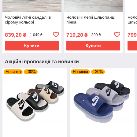
Чоловічі літні сандалі в
Чоловічі легкі шльопанці
Чолов
сірому кольорі
пінка
шльо
839,20
719,20
799
₴
₴
1 049 ₴
899 ₴
Купити
Купити
Акційні пропозиції та новинки
Новинка
–30%
Новинка
–30%