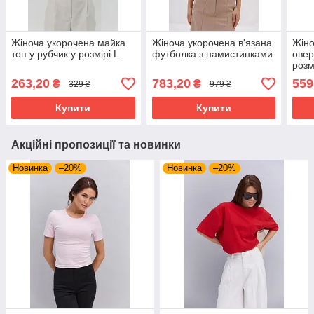
Жіноча укорочена майка
Жіноча укорочена в'язана
Жіно
топ у рубчик у розмірі L
футболка з намистинками
овер
розм
коль
263,20
783,20
559
₴
₴
329 ₴
979 ₴
Купити
Купити
Акційні пропозиції та новинки
Новинка
–20%
Новинка
–20%