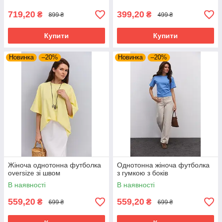
719,20
399,20
₴
₴
899 ₴
499 ₴
Купити
Купити
Новинка
–20%
Новинка
–20%
Жіноча однотонна футболка
Однотонна жіноча футболка
oversize зі швом
з гумкою з боків
В наявності
В наявності
559,20
559,20
₴
₴
699 ₴
699 ₴