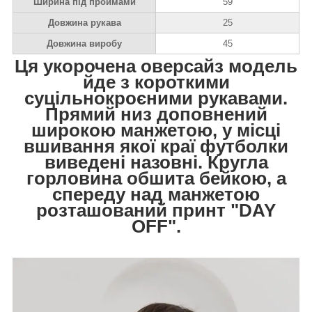
Ширина під проймами
59
Довжина рукава
25
Довжина виробу
45
Ця укорочена оверсайз модель
йде з короткими
суцільнокроєними рукавами.
Прямий низ доповнений
широкою манжетою, у місці
вшивання якої краї футболки
виведені назовні. Кругла
горловина обшита бейкою, а
спереду над манжетою
розташований принт "DAY
OFF".