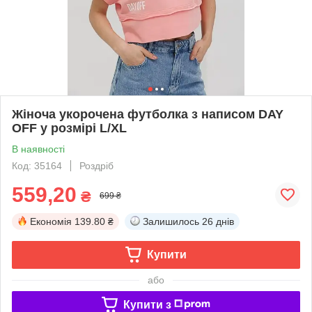
Жіноча укорочена футболка з написом DAY
OFF у розмірі L/XL
В наявності
Код: 35164
Роздріб
559,20
₴
699 ₴
Економія
139.80 ₴
Залишилось
26 днів
Купити
або
Купити з