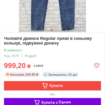
Чоловічі джинси Regular прямі в синьому
кольорі, підвужені донизу
В наявності
Код: 2070
Роздріб
999,20
₴
1 249 ₴
Економія
249.80 ₴
Залишилось
24 дні
Купити
або
Купити з