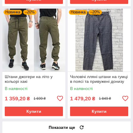
Новинка
–20%
Новинка
–20%
Штани джогери на літо у
Чоловічі лляні штани на гумці
кольорі хакі
в поясі та привужені донизу
В наявності
В наявності
1 359,20
1 479,20
₴
₴
1 699 ₴
1 849 ₴
Купити
Купити
Показати ще