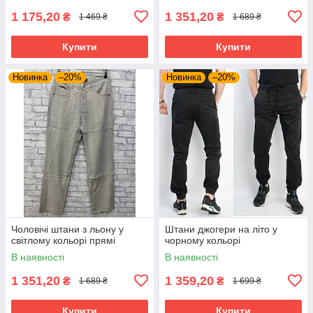
1 175,20
1 351,20
₴
₴
1 469 ₴
1 689 ₴
Купити
Купити
Новинка
–20%
Новинка
–20%
Чоловічі штани з льону у
Штани джогери на літо у
світлому кольорі прямі
чорному кольорі
В наявності
В наявності
1 351,20
1 359,20
₴
₴
1 689 ₴
1 699 ₴
Купити
Купити