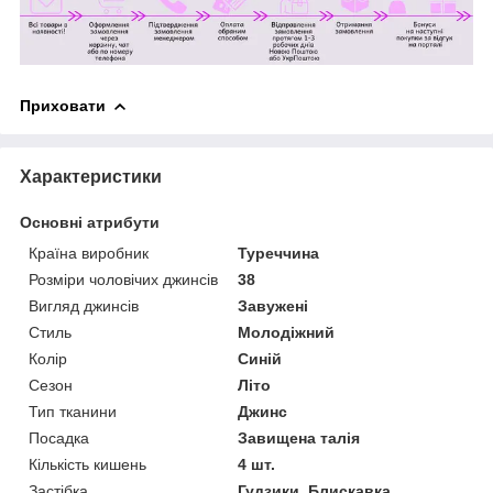
Приховати
Характеристики
Основні атрибути
Країна виробник
Туреччина
Розміри чоловічих джинсів
38
Вигляд джинсів
Завужені
Стиль
Молодіжний
Колір
Синій
Сезон
Літо
Тип тканини
Джинс
Посадка
Завищена талія
Кількість кишень
4 шт.
Застібка
Гудзики, Блискавка