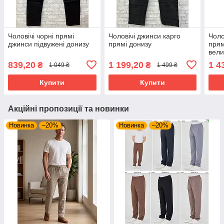
Чоловічі чорні прямі
Чоловічі джинси карго
Чоло
джинси підвужені донизу
прямі донизу
прям
вели
839,20
1 199,20
1 4
₴
₴
1 049 ₴
1 499 ₴
Купити
Купити
Акційні пропозиції та новинки
Новинка
–20%
Новинка
–20%