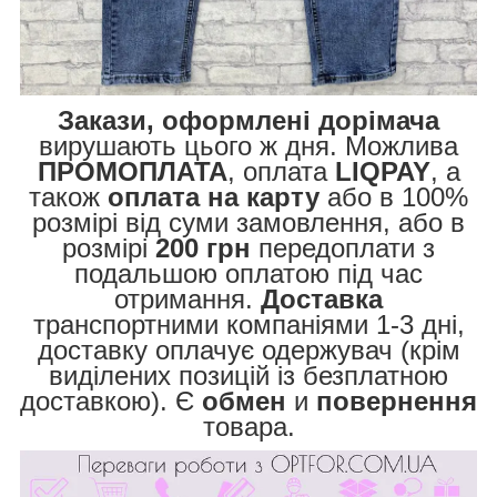
Закази, оформлені дорімача
вирушають цього ж дня. Можлива
ПРОМОПЛАТА
, оплата
LIQPAY
, а
також
оплата на карту
або в 100%
розмірі від суми замовлення, або в
розмірі
200 грн
передоплати з
подальшою оплатою під час
отримання.
Доставка
транспортними компаніями 1-3 дні,
доставку оплачує одержувач (крім
виділених позицій із безплатною
доставкою). Є
обмен
и
повернення
товара.