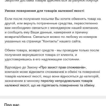
Зворотня доставка товарів здійснюється за рахунок покупця
Умови повернення для товарів належної якості
Если после получения посылки Вы хотите обменять товар на 
другой, или вернуть потраченные средства, первостепенно 
вам необходимо связаться с менеджером нашей компании, 
и сообщить ему Ваши данные, намерения и причину 
возврата/обмена. Связаться можно по любому из номеров 
указанных на странице "Контакты" нашего сайта.

Обмен товара, возврат средств - мы проводим только после 
получения вернувшегося товара от клиента, и 
удостоверившись в его надлежащем состоянии.
Відповідно до Закону
«Про захист прав споживачів»
,
компанія може відмовити споживачеві в обміні та поверненні
товарів належної якості, якщо вони відносяться до категорій,
зазначеним в чинному
переліку непродовольчих товарів
належної якості, що не підлягають поверненню та обміну
.
Про нас